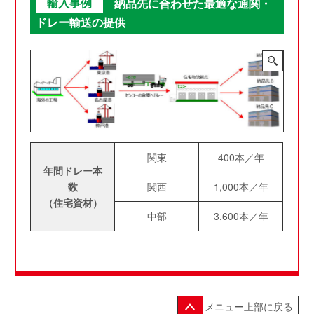
輸入事例
納品先に合わせた最適な通関・
ドレー輸送の提供
関東
400本／年
年間ドレー本
数
関西
1,000本／年
（住宅資材）
中部
3,600本／年
メニュー上部に戻る