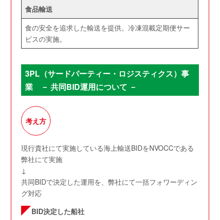
食品輸送
食の安全を追求した輸送を提供。冷凍混載定期便サー
ビスの実施。
3PL（サードパーティー・ロジスティクス）事
業 － 共同BID運用について －
考え方
現行貴社にて実施している海上輸送BIDをNVOCCである
弊社にて実施
↓
共同BIDで決定した運用を、弊社にて一括フォワーディン
グ対応
BID決定した船社